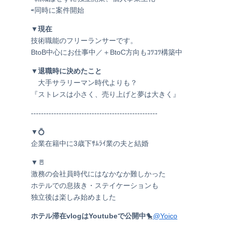
⇨同時に案件開始
▼現在
技術職能のフリーランサーです。
BtoB中心にお仕事中／＋BtoC方向もｺﾂｺﾂ構築中
▼退職時に決めたこと
大手サラリーマン時代よりも？
『ストレスは小さく、売り上げと夢は大きく』
--------------------------------------------------
▼💍
企業在籍中に3歳下ｻﾑﾗｲ業の夫と結婚
▼🚪
激務の会社員時代にはなかなか難しかった
ホテルでの息抜き・ステイケーションも
独立後は楽しみ始めました
ホテル滞在vlogはYoutubeで公開中
🐤
@Yoico