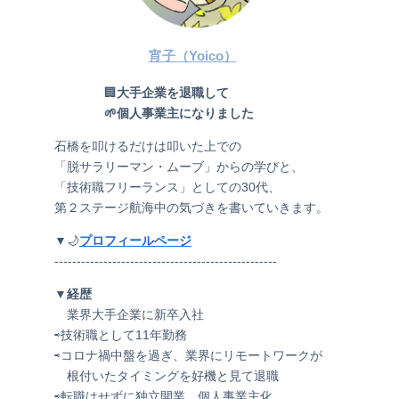
宵子（Yoico）
🏢
大手企業を退職して
🌱個人事業主になりました
石橋を叩けるだけは叩いた上での
「脱サラリーマン・ムーブ」からの学びと、
「技術職フリーランス」としての30代、
第２ステージ航海中の気づきを書いていきます。
▼🌙
プロフィールページ
--------------------------------------------------
▼経歴
業界大手企業に新卒入社
⇨技術職として11年勤務
⇨コロナ禍中盤を過ぎ、業界にリモートワークが
根付いたタイミングを好機と見て退職
⇨転職はせずに独立開業、個人事業主化